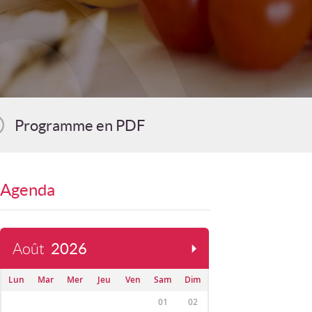
Programme en PDF
Agenda
Août
2026
Lun
Mar
Mer
Jeu
Ven
Sam
Dim
01
02