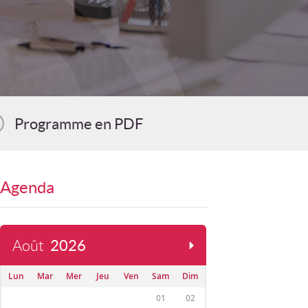
Programme en PDF
Agenda
Août
2026
Lun
Mar
Mer
Jeu
Ven
Sam
Dim
01
02