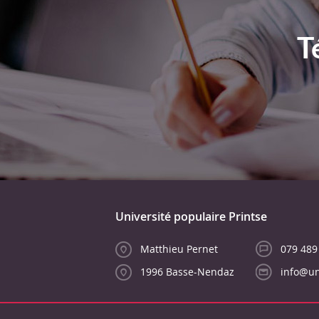
T
Université populaire Printse
Matthieu Pernet
079 489
1996 Basse-Nendaz
info@un