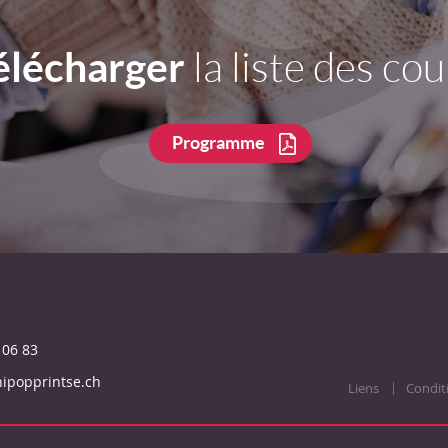
élécharger
la liste des cou
Programme
 06 83
ipopprintse.ch
Liens
Condit