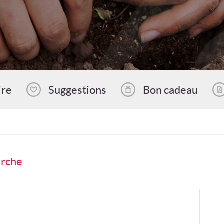
ire
Suggestions
Bon cadeau
erche