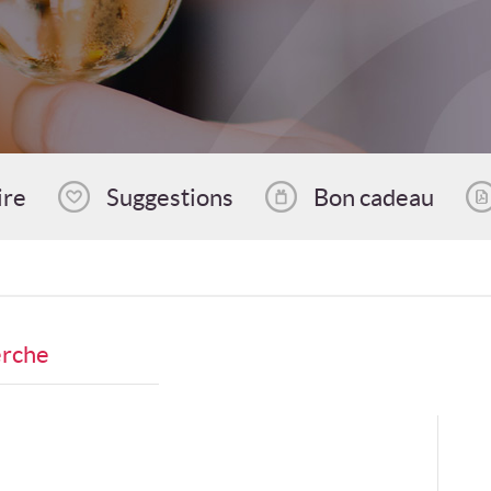
ire
Suggestions
Bon cadeau
erche